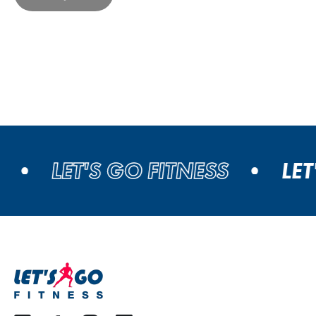
LET'S GO FITNESS
LET'