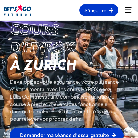
S’inscrire
COURS
D'HYROX
À ZURICH
Développez votre endurance, votre puissance
et votre mental avec les cours HYROX chez
Let's Go Fitness : une combinaison unique de
course à pied et d’exercices fonctionnels,
dans un format accessible à tous les niveaux
pour relever vos propres défis.
Demander ma séance d’essai gratuite