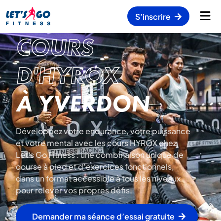
S’inscrire
COURS
D'HYROX
À YVERDON
Développez votre endurance, votre puissance
et votre mental avec les cours HYROX chez
Let's Go Fitness : une combinaison unique de
course à pied et d’exercices fonctionnels,
dans un format accessible à tous les niveaux
pour relever vos propres défis.
Demander ma séance d’essai gratuite