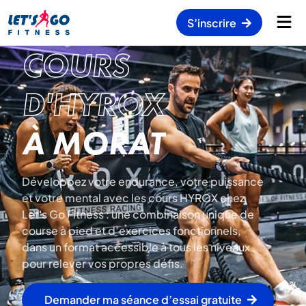
S’inscrire
COURS
D'HYROX
À MORAT
Développez votre endurance, votre puissance
et votre mental avec les cours HYROX chez
Let's Go Fitness : une combinaison unique de
course à pied et d’exercices fonctionnels,
dans un format accessible à tous les niveaux
pour relever vos propres défis.
Demander ma séance d’essai gratuite