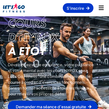
S’inscrire
COURS
D'HYROX
À ETOY
Développez votre endurance, votre puissance
et votre mental avec les cours HYROX chez
Let's Go Fitness : une combinaison unique de
course à pied et d’exercices fonctionnels,
dans un format accessible à tous les niveaux
pour relever vos propres défis.
Demander ma séance d’essai gratuite