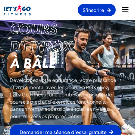
S’inscrire
COURS
D'HYROX
À BÂLE
Développez votre endurance, votre puissance
et votre mental avec les cours HYROX chez
Let's Go Fitness : une combinaison unique de
course à pied et d’exercices fonctionnels,
dans un format accessible à tous les niveaux
pour relever vos propres défis.
Demander ma séance d’essai gratuite