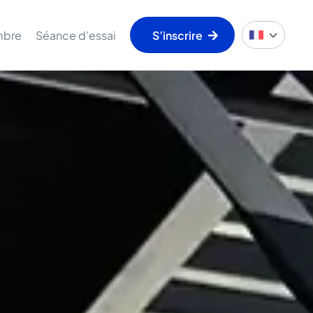
mbre
Séance d’essai
S’inscrire