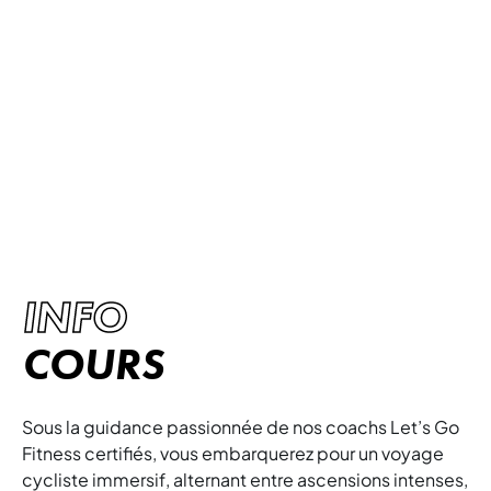
SPINNING
Plongez dans l'univers palpitant du Spinning,
une expérience de cyclisme en salle qui
combine l'intensité d'un entraînement cardio
avec l'énergie motivante d'un coach expert !
INFO
COURS
Sous la guidance passionnée de nos coachs Let’s Go
Fitness certifiés, vous embarquerez pour un voyage
cycliste immersif, alternant entre ascensions intenses,