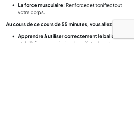
La force musculaire:
Renforcez et tonifiez tout
votre corps.
Au cours de ce cours de 55 minutes, vous allez :
Apprendre à utiliser correctement le ballon de
stabilité
pour maximiser les effets de votre
entraînement.
Développer une force fonctionnelle
et
améliorer votre posture.
Améliorer votre coordination, votre agilité et
votre équilibre
.
Augmenter votre flexibilité et votre amplitude
de mouvement
.
Renforcer vos muscles
et améliorer votre tonus
musculaire.
Que vous soyez un débutant ou un passionné de
fitness expérimenté, le Fitball s'adapte à tous les