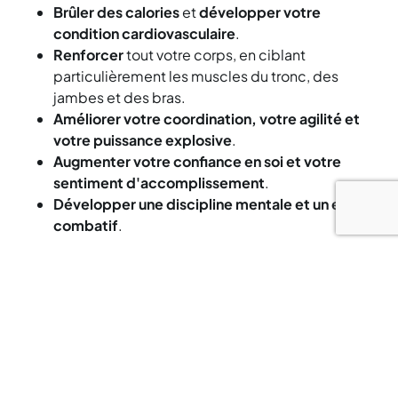
Brûler des calories
et
développer votre
condition cardiovasculaire
.
Renforcer
tout votre corps, en ciblant
particulièrement les muscles du tronc, des
jambes et des bras.
Améliorer votre coordination, votre agilité et
votre puissance explosive
.
Augmenter votre confiance en soi et votre
sentiment d'accomplissement
.
Développer une discipline mentale et un esprit
combatif
.
Que vous soyez un passionné d'arts martiaux ou
simplement à la recherche d'un moyen amusant et
efficace de rester en forme, BodyCombat™
s'adapte à tous les niveaux de condition physique.
Nos coachs Let’s Go Fitness expérimentés vous
guideront en toute sécurité et vous encourageront à
repousser vos limites à votre rythme tout au long du