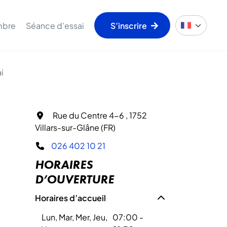
mbre
Séance d’essai
S’inscrire
i
Rue du Centre 4-6 , 1752
Villars-sur-Glâne (FR)
026 402 10 21
HORAIRES
D’OUVERTURE
Horaires d’accueil
Lun, Mar, Mer, Jeu,
07:00 -