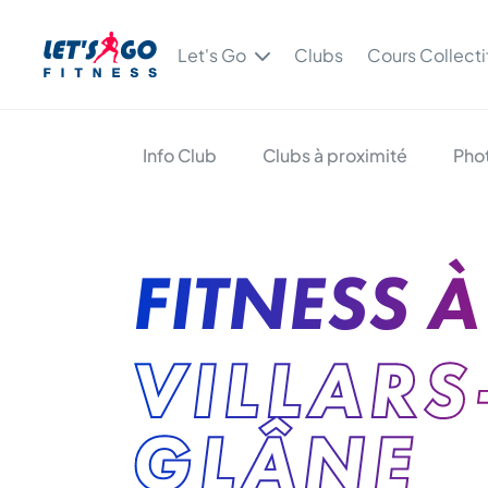
Let's Go
Clubs
Cours Collecti
Info Club
Clubs à proximité
Pho
FITNESS À
VILLARS
GLÂNE