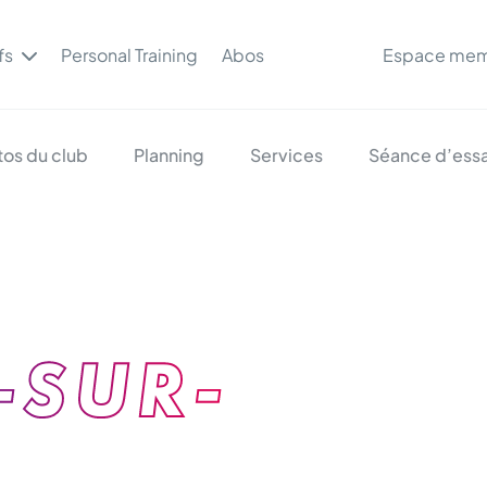
fs
Personal Training
Abos
Espace me
tos du club
Planning
Services
Séance d’essa
-SUR-