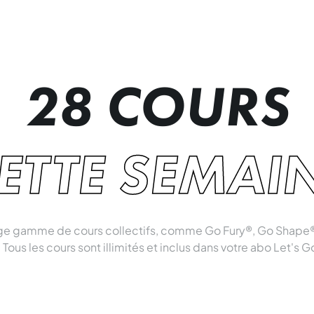
28 COURS
ETTE SEMAI
rge gamme de cours collectifs, comme Go Fury®, Go Shape®
 Tous les cours sont illimités et inclus dans votre abo Let's G