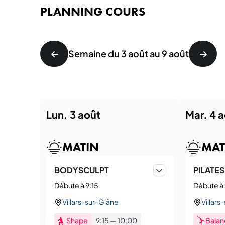
PLANNING COURS
Semaine du 3 août au 9 août
lun. 3 août
mar. 4 
MATIN
MAT
BODYSCULPT
PILATES
Débute à 9:15
Débute à 
Villars-sur-Glâne
Villars
Shape
9:15
—
10:00
Balan