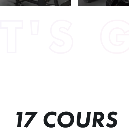
ET'S 
17 COURS