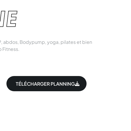
NE
, abdos, Bodypump, yoga, pilates et bien
o Fitness.
TÉLÉCHARGER PLANNING