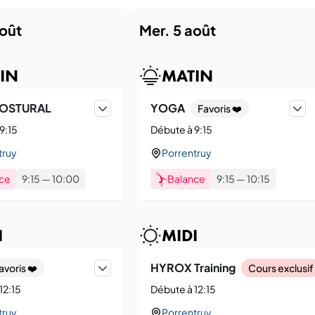
août
mer. 5 août
IN
MATIN
ujourd'hui.
OSTURAL
YOGA
Favoris ❤️
9:15
Débute à 9:15
truy
Porrentruy
ce
9:15
—
10:00
Balance
9:15
—
10:15
I
MIDI
HYROX Training
avoris ❤️
Cours exclusif
12:15
Débute à 12:15
truy
Porrentruy