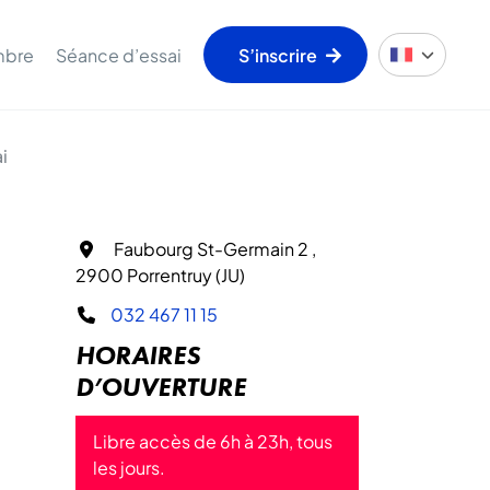
mbre
Séance d’essai
S’inscrire
i
Faubourg St-Germain 2 ,
2900 Porrentruy (JU)
032 467 11 15
HORAIRES
D’OUVERTURE
Libre accès de 6h à 23h, tous
les jours.