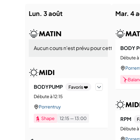
lun. 3 août
mar. 4 
MATIN
MAT
Aucun cours n'est prévu pour cette période a
BODY P
Débute à 
Porren
MIDI
Balan
BODYPUMP
Favoris ❤️
Débute à 12:15
MID
Porrentruy
Shape
12:15
—
13:00
RPM
F
Débute à 
Porren