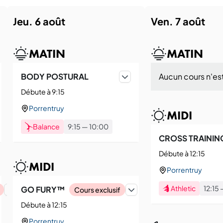
jeu. 6 août
ven. 7 août
MATIN
MATIN
BODY POSTURAL
Aucun cours n'est
Débute à 9:15
Porrentruy
MIDI
Balance
9:15
—
10:00
CROSS TRAININ
Débute à 12:15
MIDI
Porrentruy
Athletic
12:15
GO FURY™
Cours exclusif
Débute à 12:15
Porrentruy