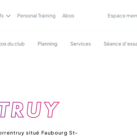
fs
Personal Training
Abos
Espace me
tos du club
Planning
Services
Séance d’essa
TRUY
orrentruy situé Faubourg St-