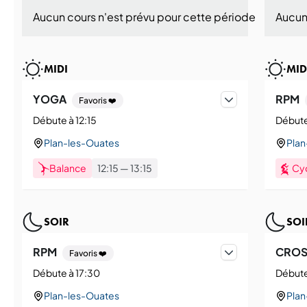
Aucun cours n'est prévu pour cette période aujourd'h
Aucun 
MIDI
MID
YOGA
RPM
Favoris ❤️
Débute à 12:15
Débute
Plan-les-Ouates
Plan
Balance
12:15
—
13:15
Cy
SOIR
SOI
RPM
CROS
Favoris ❤️
Débute à 17:30
Débute
Plan-les-Ouates
Plan