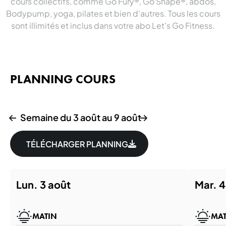
cours collectifs, comme Go Fury®, Go Shape®, abdos,
Bodypump, yoga, pilates et bien d'autres. Tous les cours
sont illimités et inclus dans votre abo Let's Go Fitness.
PLANNING COURS
Semaine du 3 août au 9 août
TÉLÉCHARGER PLANNING
lun. 3 août
mar. 
MATIN
MAT