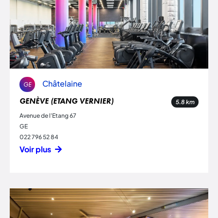
Châtelaine
GE
GENÈVE (ETANG VERNIER)
5.8
km
Avenue de l'Etang 67
GE
022 796 52 84
Voir plus