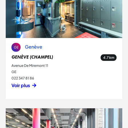
Genève
GE
GENÈVE (CHAMPEL)
4.7
km
Avenue De Miremont 11
GE
022 347 81 86
Voir plus