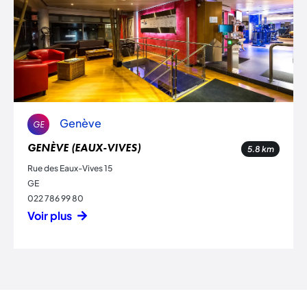
Genève
GE
GENÈVE (EAUX-VIVES)
5.8
km
Rue des Eaux-Vives 15
GE
022 786 99 80
Voir plus