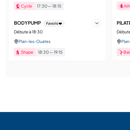
Cycle
17:30
—
18:15
Ath
BODYPUMP
PILAT
Favoris ❤️
Débute à 18:30
Débute
Plan-les-Ouates
Plan
Shape
18:30
—
19:15
Ba