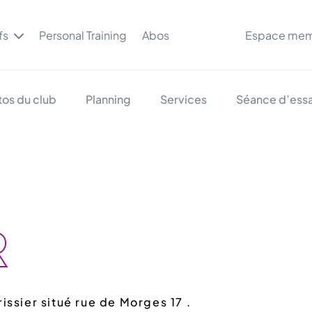
fs
Personal Training
Abos
Espace me
tos du club
Planning
Services
Séance d’essa
R
issier situé rue de Morges 17 .