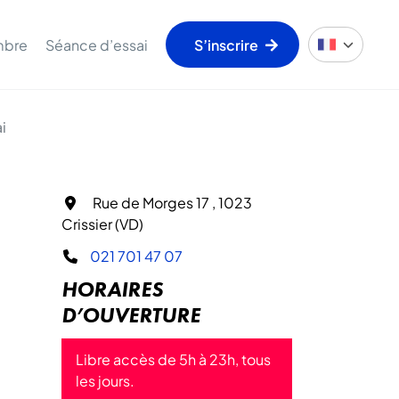
mbre
Séance d’essai
S’inscrire
i
Rue de Morges 17 , 1023
Crissier (VD)
021 701 47 07
HORAIRES
D’OUVERTURE
Libre accès de 5h à 23h, tous
les jours.