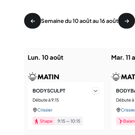
Semaine du 10 août au 16 août
lun. 10 août
mar. 11
MATIN
MAT
BODYSCULPT
BODYB
Débute à 9:15
Débute à 
Crissier
Crissie
Shape
9:15
—
10:15
Balan