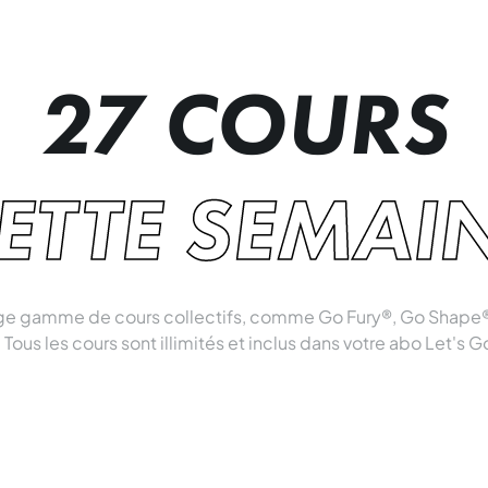
27 COURS
ETTE SEMAI
rge gamme de cours collectifs, comme Go Fury®, Go Shape®
 Tous les cours sont illimités et inclus dans votre abo Let's G