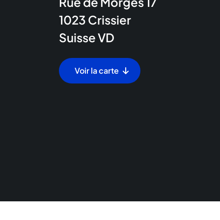
Rue de Morges 17
1023
Crissier
Suisse
VD
Voir la carte