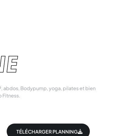
NE
, abdos, Bodypump, yoga, pilates et bien
o Fitness.
TÉLÉCHARGER PLANNING