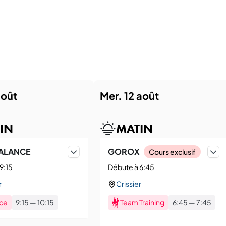
 août
mer. 12 août
IN
MATIN
ALANCE
GOROX
Cours exclusif
9:15
Débute à 6:45
r
Crissier
ce
9:15
—
10:15
Team Training
6:45
—
7:45