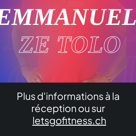
ITNES
EMMANUE
ZE TOLO
 GO F
Plus d'informations à la
ITNES
réception ou sur
letsgofitness.ch