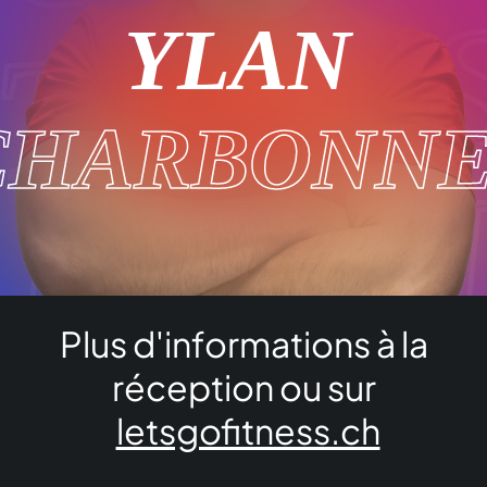
ITNES
YLAN
CHARBONN
 GO F
Plus d'informations à la
ITNES
réception ou sur
letsgofitness.ch