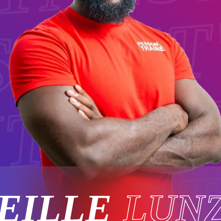
LET
S
ITNES
LET
EILLE
LUN