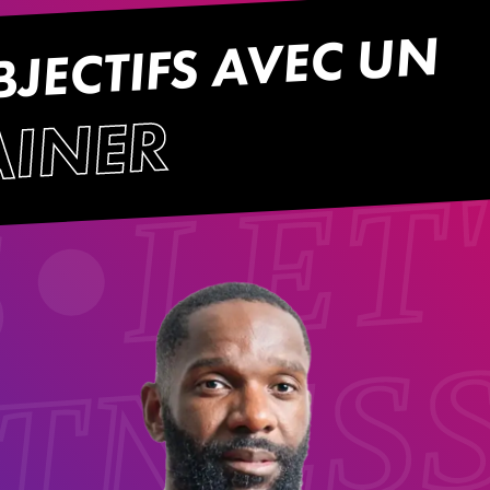
JECTIFS AVEC UN
LET
AINER
S
ITNES