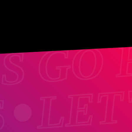
'S GO 
LET
S