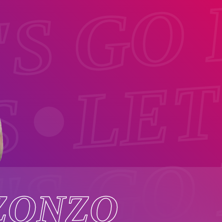
'S GO
LET
S
'S GO
ZONZO