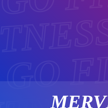
ITNES
 GO F
MERV