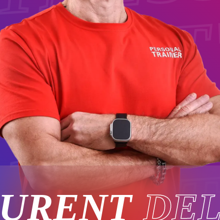
LET
S
ITNES
LET
AURENT
DE