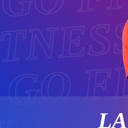
ITNES
 GO F
L