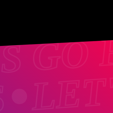
'S GO 
LET
S