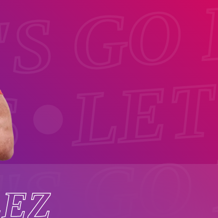
'S GO
LET
S
'S GO
LEZ