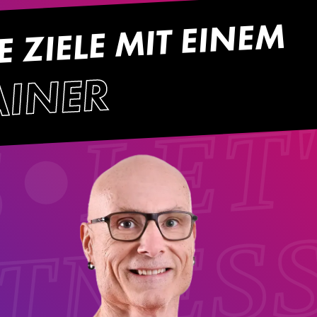
E ZIELE MIT EINEM
LET
AINER
S
ITNES