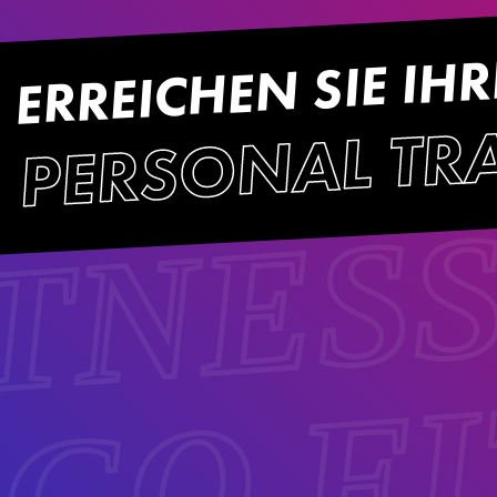
ERREICHEN SIE IHR
PERSONAL TR
ITNES
 GO F