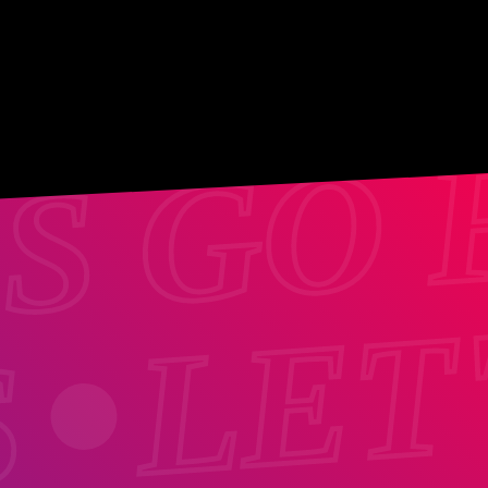
'S GO 
LET
S