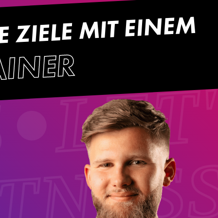
E ZIELE MIT EINEM
LET
AINER
S
ITNES