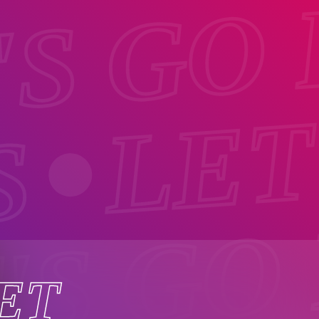
'S GO
LET
S
'S GO
ET