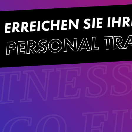
ERREICHEN SIE IHR
PERSONAL TR
ITNES
 GO F