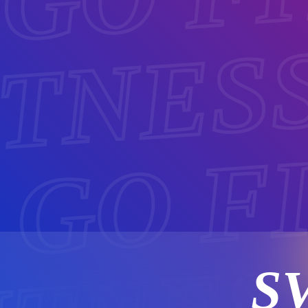
ITNES
 GO F
S