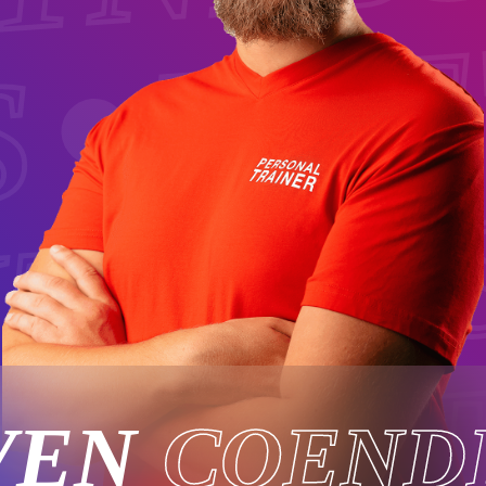
LET
S
ITNES
LET
VEN
COEND