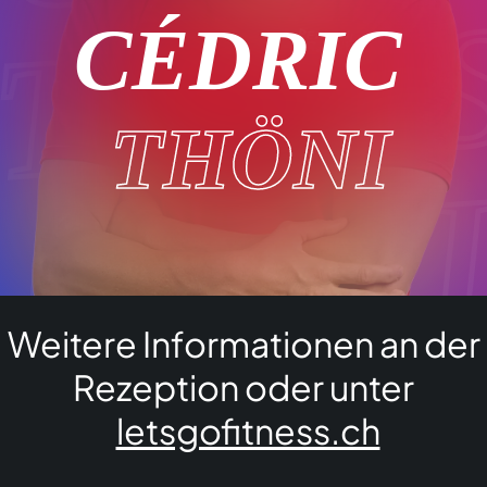
ITNES
CÉDRIC
THÖNI
 GO F
Weitere Informationen an der
ITNES
Rezeption oder unter
letsgofitness.ch