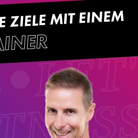
E ZIELE MIT EINEM
LET
AINER
S
ITNES