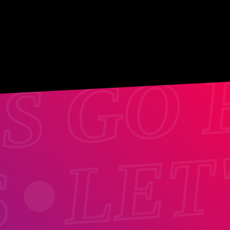
'S GO 
LET
S