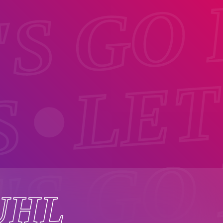
'S GO
LET
S
'S GO
UHL