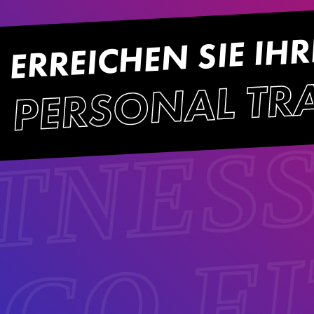
ERREICHEN SIE IHR
PERSONAL TR
ITNES
 GO F