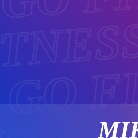
ITNES
 GO F
MI