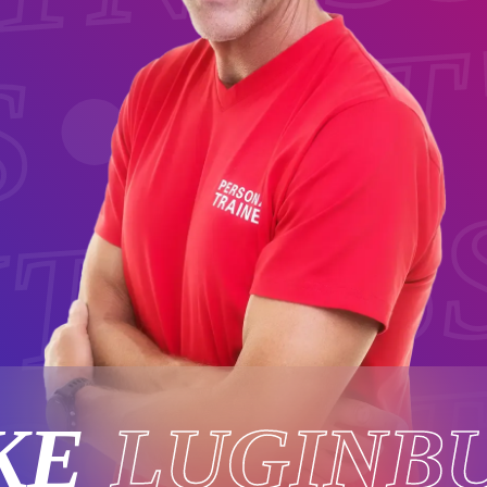
LET
S
ITNES
LET
KE
LUGINB