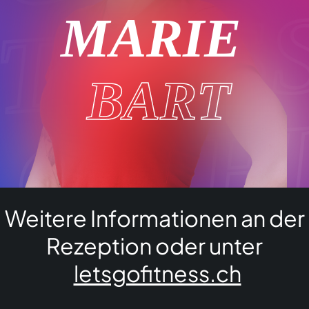
ITNES
MARIE
BART
 GO F
Weitere Informationen an der
ITNES
Rezeption oder unter
letsgofitness.ch